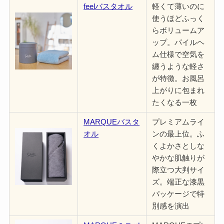
feel
バスタオル
軽くて薄いのに
使うほどふっく
らボリュームア
ップ。パイルヘ
ム仕様で空気を
纏うような軽さ
が特徴。お風呂
上がりに包まれ
たくなる一枚
MARQUEバスタ
プレミアムライ
オル
ンの最上位。ふ
くよかさとしな
やかな肌触りが
際立つ大判サイ
ズ。端正な漆黒
パッケージで特
別感を演出