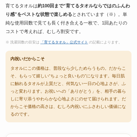
育てるタオルは
約100回まで“育てるタオルならではのふんわ
り感”をベストな状態で楽しめる
とされています（※）。単
純な使用回数で見ても長く付き合える一枚で、1回あたりの
コストで考えれば、むしろ割安です。
※ 洗濯回数の目安は
「育てるタオル」公式サイト
の記載によります。
内祝いだからこそ
タオルにこの価格は、普段なら少しためらうもの。だからこ
そ、もらって嬉しい“ちょっと良いもの”になります。毎日肌
に触れるタオルが上質だと、何気ない一日の心地よさが、ふ
っと変わります。お祝いへの「ありがとう」を、相手の暮ら
しに寄り添うやわらかな心地よさにのせて届けられます。だ
からこそ価格の高さは、むしろ内祝いにふさわしい価値にな
るのです。