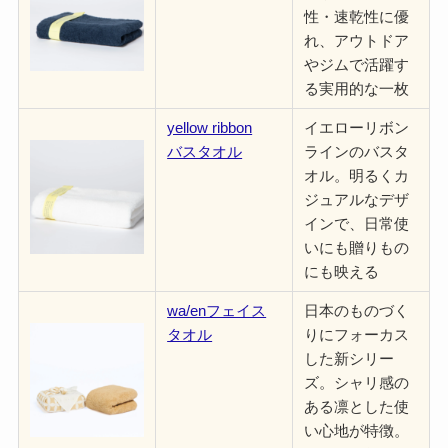
性・速乾性に優
れ、アウトドア
やジムで活躍す
る実用的な一枚
yellow ribbon
イエローリボン
バスタオル
ラインのバスタ
オル。明るくカ
ジュアルなデザ
インで、日常使
いにも贈りもの
にも映える
wa/enフェイス
日本のものづく
タオル
りにフォーカス
した新シリー
ズ。シャリ感の
ある凛とした使
い心地が特徴。