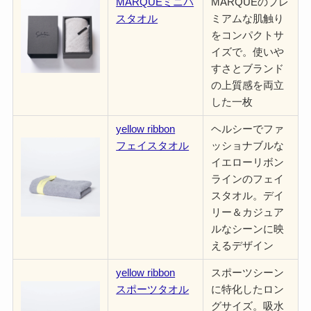
MARQUEミニバ
MARQUEのプレ
スタオル
ミアムな肌触り
をコンパクトサ
イズで。使いや
すさとブランド
の上質感を両立
した一枚
yellow ribbon
ヘルシーでファ
フェイスタオル
ッショナブルな
イエローリボン
ラインのフェイ
スタオル。デイ
リー＆カジュア
ルなシーンに映
えるデザイン
yellow ribbon
スポーツシーン
スポーツタオル
に特化したロン
グサイズ。吸水