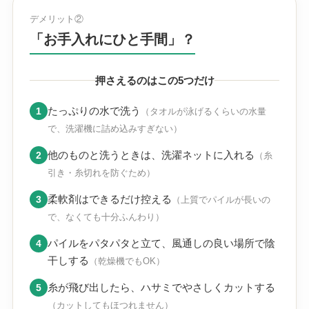
デメリット②
「お手入れにひと手間」？
押さえるのはこの5つだけ
たっぷりの水で洗う
1
（タオルが泳げるくらいの水量
で、洗濯機に詰め込みすぎない）
他のものと洗うときは、洗濯ネットに入れる
2
（糸
引き・糸切れを防ぐため）
柔軟剤はできるだけ控える
3
（上質でパイルが長いの
で、なくても十分ふんわり）
パイルをパタパタと立て、風通しの良い場所で陰
4
干しする
（乾燥機でもOK）
糸が飛び出したら、ハサミでやさしくカットする
5
（カットしてもほつれません）