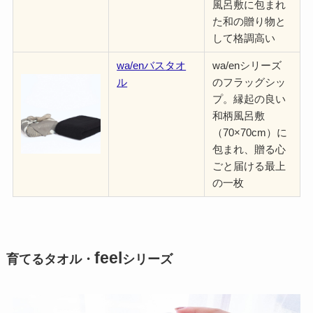
風呂敷に包まれ
た和の贈り物と
して格調高い
wa/enバス
タオ
wa/enシリーズ
ル
のフラッグシッ
プ。縁起の良い
和柄風呂敷
（70×70cm）に
包まれ、贈る心
ごと届ける最上
の一枚
feel
育てるタオル・
シリーズ